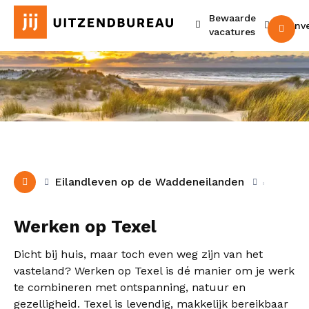
Bewaarde
Urenv
M
vacatures
Texel
Eilandleven op de Waddeneilanden
Werken op Texel
Dicht bij huis, maar toch even weg zijn van het
vasteland? Werken op Texel is dé manier om je werk
te combineren met ontspanning, natuur en
gezelligheid. Texel is levendig, makkelijk bereikbaar