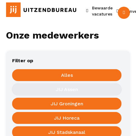
Bewaarde
Urenv
M
vacatures
Onze medewerkers
Filter op
Alles
JIJ Assen
JIJ Groningen
JIJ Horeca
JIJ Stadskanaal