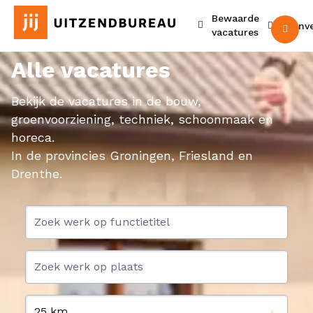
Bewaarde
Urenv
M
vacatures
Alle vacatures
Bekijk de vacatures in de bouw,
groenvoorziening, techniek, schoonmaak en
horeca.
In de provincies Groningen, Friesland en
Drenthe.
25 km