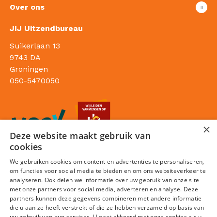
Over ons
JIJ Uitzendbureau
Suikerlaan 13
9743 DA
Groningen
050-5470050
×
Deze website maakt gebruik van
cookies
We gebruiken cookies om content en advertenties te personaliseren,
om functies voor social media te bieden en om ons websiteverkeer te
analyseren. Ook delen we informatie over uw gebruik van onze site
met onze partners voor social media, adverteren en analyse. Deze
partners kunnen deze gegevens combineren met andere informatie
die u aan ze heeft verstrekt of die ze hebben verzameld op basis van
Sitemap
uw gebruik van hun services. U gaat akkoord met onze cookies als u