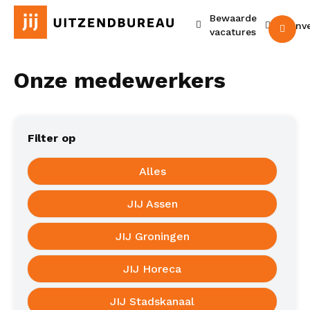
Bewaarde
Urenv
M
vacatures
Onze medewerkers
Filter op
Alles
JIJ Assen
JIJ Groningen
JIJ Horeca
JIJ Stadskanaal