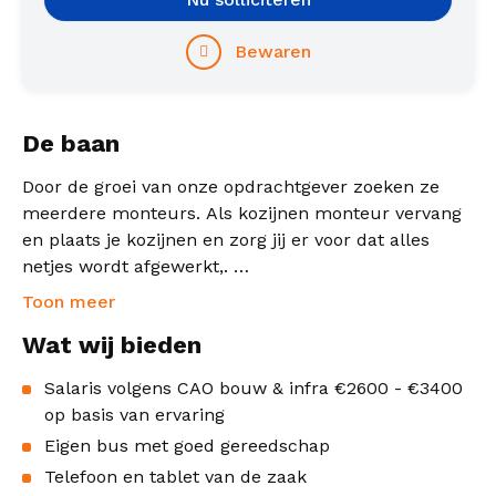
Bewaren
De baan
Door de groei van onze opdrachtgever zoeken ze
meerdere monteurs. Als kozijnen monteur vervang
en plaats je kozijnen en zorg jij er voor dat alles
netjes wordt afgewerkt,.
Je werkt zelfstandig, maar staat er nooit alleen voor.
Toon meer
Je komt veel bij klanten, dus je bent het visite
Wat wij bieden
kaartje voor het bedrijf!
Salaris volgens CAO bouw & infra €2600 - €3400
Waarom dit werk bij jou past:
op basis van ervaring
Eigen bus met goed gereedschap
Telefoon en tablet van de zaak