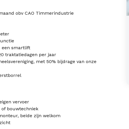
er maand obv CAO Timmerindustrie
meter
functie
een smartlift
20 traktatiedagen per jaar
soneelsvereniging, met 50% bijdrage van onze
erstborrel
 eigen vervoer
n of bouwtechniek
 monteur, beide zijn welkom
zicht