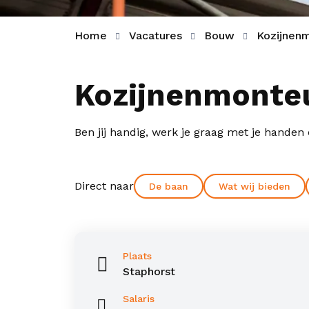
Home
Vacatures
Bouw
Kozijnenm
Kozijnenmonte
Ben jij handig, werk je graag met je handen 
Direct naar
De baan
Wat wij bieden
Plaats
Staphorst
Salaris