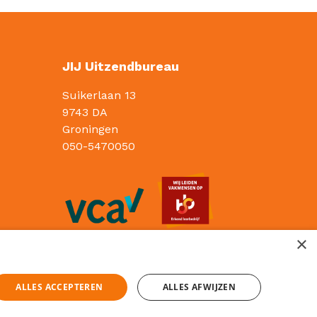
JIJ Uitzendbureau
Suikerlaan 13
9743 DA
Groningen
050-5470050
×
ALLES ACCEPTEREN
ALLES AFWIJZEN
Sitemap
Privacy statement
Cookies