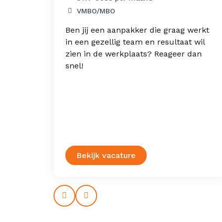
VMBO/MBO
Ben jij een aanpakker die graag werkt
aar een
in een gezellig team en resultaat wil
uiter
zien in de werkplaats? Reageer dan
snel!
mische
en
Bekijk vacature
Prev
Next