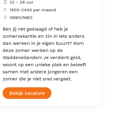
32 - 38 uur
VMB
1900
-
2400
per maand
VMBO/MBO
Lijkt 
werke
Ben jij net geslaagd of heb je
gemot
zomervakantie en zin in iets anders
ervari
dan werken in je eigen buurt? Kom
eiland.
deze zomer werken op de
Waddeneilanden! Je verdient geld,
woont op een unieke plek en beleeft
samen met andere jongeren een
zomer die je niet snel vergeet.
Bekijk vacature
Bek