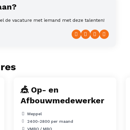
aan?
deel de vacature met iemand met deze talenten!
Facebook
Twitter
LinkedIn
WhatsAp
ures
🎪 Op- en
Afbouwmedewerker
Meppel
2400
-
2800
per maand
VMBO
MBO