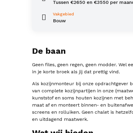
Tussen €2650 en €3550 per maan
Vakgebied
Bouw
De baan
Geen files, geen regen, geen modder. Wel e
in je korte broek als jij dat prettig vind.
Als kozijnmonteur bij onze opdrachtgever b
van complete kozijnpartijen in onze (maat
kunststof en soms houten kozijnen met behu
maat af en monteert binnen- en buitenafwerk
screens en rolluiken. Geen chalet is hetzel
en uitdagend maatwerk.
Wat wij bieden