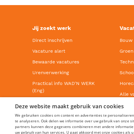
Jij zoekt werk
Vaca
Direct inschrijven
Bouw
Vacature alert
Groen
Bewaarde vacatures
Techn
Urenverwerking
Scho
Practical info WAD'N WERK
Horec
(Eng)
Alle v
Deze website maakt gebruik van cookies
We gebruiken cookies om content en advertenties te personaliseren
te analyseren. Ook delen we informatie over uw gebruik van onze si
partners kunnen deze gegevens combineren met andere informatie di
uw gebruik van hun services. U gaat akkoord met onze cookies als u 