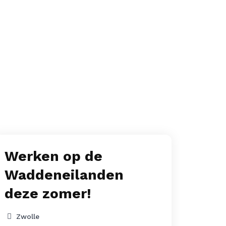
p
Werken op de
Wer
Waddeneilanden
teg
deze zomer!
Zwo
32 
Zwolle
195