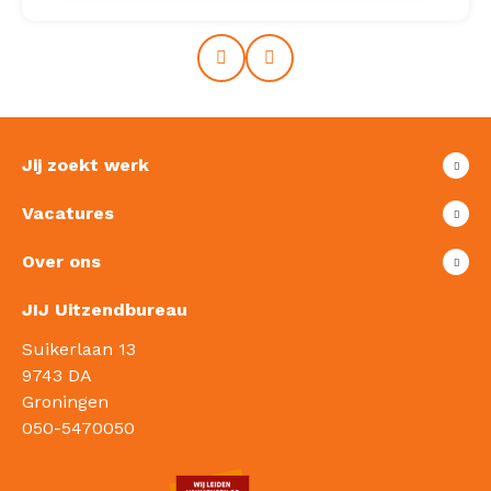
Prev
Next
Jij zoekt werk
Vacatures
Over ons
JIJ Uitzendbureau
Suikerlaan 13
9743 DA
Groningen
050-5470050