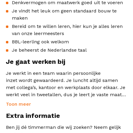
Denkvermogen om maatwerk goed uit te voeren
Je vindt het leuk om geen standaard bouw te
maken
Bereid om te willen leren, hier kun je alles leren
van onze leermeesters
BBL-leerling ook welkom
Je beheerst de Nederlandse taal
Je gaat werken bij
Je werkt in een team waarin persoonlijke
inzet wordt gewaardeerd. Je luncht altijd samen
met collega’s, kantoor en werkplaats door elkaar. Je
werkt veel in tweetallen, dus je leert je vaste maat
vanzelf goed kennen. Met ruim honderd collega’s,
Toon meer
waarvan het grootste deel timmerman is, draait
Extra informatie
alles om vertrouwen, gelijkwaardigheid en plezier in
het vak. Wie waarde hecht aan het samen
Ben jij dé timmerman die wij zoeken? Neem gelijk
neerzetten van iets moois en herkenning haalt uit de