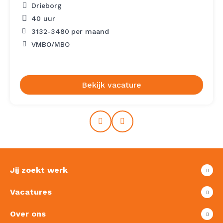
Drieborg
40 uur
3132
-
3480
per maand
VMBO/MBO
Bekijk vacature
Prev
Next
Jij zoekt werk
Vacatures
Over ons