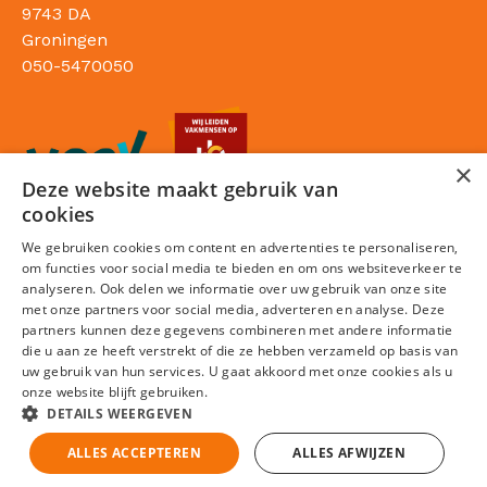
9743 DA
Groningen
050-5470050
×
Deze website maakt gebruik van
cookies
We gebruiken cookies om content en advertenties te personaliseren,
om functies voor social media te bieden en om ons websiteverkeer te
analyseren. Ook delen we informatie over uw gebruik van onze site
met onze partners voor social media, adverteren en analyse. Deze
partners kunnen deze gegevens combineren met andere informatie
die u aan ze heeft verstrekt of die ze hebben verzameld op basis van
Sitemap
uw gebruik van hun services. U gaat akkoord met onze cookies als u
onze website blijft gebruiken.
Privacy statement
DETAILS WEERGEVEN
Cookies
ALLES ACCEPTEREN
ALLES AFWIJZEN