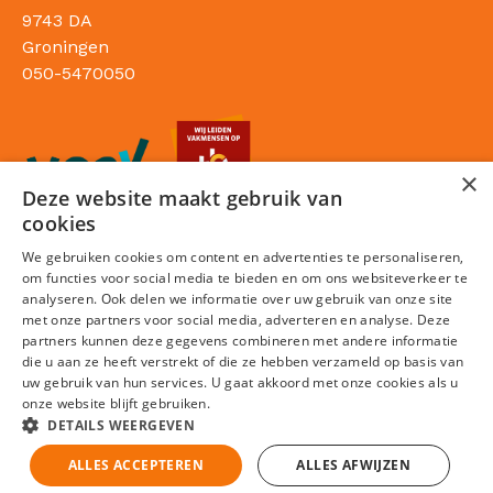
9743 DA
Groningen
050-5470050
×
Deze website maakt gebruik van
cookies
We gebruiken cookies om content en advertenties te personaliseren,
om functies voor social media te bieden en om ons websiteverkeer te
analyseren. Ook delen we informatie over uw gebruik van onze site
met onze partners voor social media, adverteren en analyse. Deze
partners kunnen deze gegevens combineren met andere informatie
die u aan ze heeft verstrekt of die ze hebben verzameld op basis van
Sitemap
uw gebruik van hun services. U gaat akkoord met onze cookies als u
onze website blijft gebruiken.
Privacy statement
DETAILS WEERGEVEN
Cookies
ALLES ACCEPTEREN
ALLES AFWIJZEN