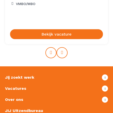
VMBO/MBO
Bekijk vacature
Prev
Next
Jij zoekt werk
Vacatures
Over ons
JIJ Uitzendbureau