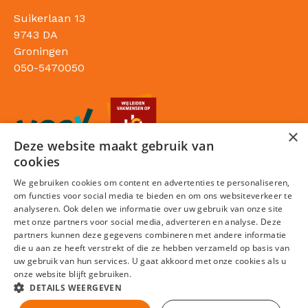
Suikerlaan 13
9743 DA
Groningen
050-5470050
×
Deze website maakt gebruik van
cookies
We gebruiken cookies om content en advertenties te personaliseren,
om functies voor social media te bieden en om ons websiteverkeer te
analyseren. Ook delen we informatie over uw gebruik van onze site
met onze partners voor social media, adverteren en analyse. Deze
partners kunnen deze gegevens combineren met andere informatie
die u aan ze heeft verstrekt of die ze hebben verzameld op basis van
Sitemap
uw gebruik van hun services. U gaat akkoord met onze cookies als u
onze website blijft gebruiken.
Privacy statement
DETAILS WEERGEVEN
Cookies