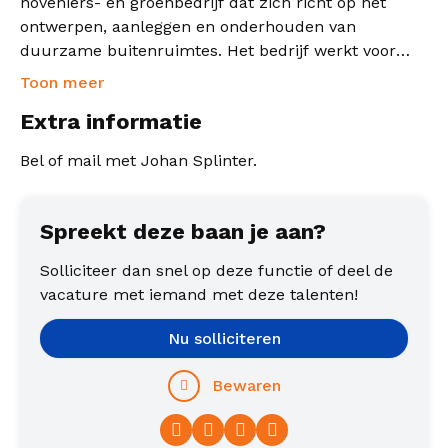
hoveniers- en groenbedrijf dat zich richt op het
ontwerpen, aanleggen en onderhouden van
duurzame buitenruimtes. Het bedrijf werkt voor
gemeenten, bedrijven, zorginstellingen,
Toon meer
woningcorporaties en andere organisaties in zowel
Extra informatie
stedelijke als landelijke gebieden.
Bel of mail met Johan Splinter.
Spreekt deze baan je aan?
Solliciteer dan snel op deze functie of deel de
vacature met iemand met deze talenten!
Nu solliciteren
Bewaren
Facebook
Twitter
LinkedIn
WhatsApp