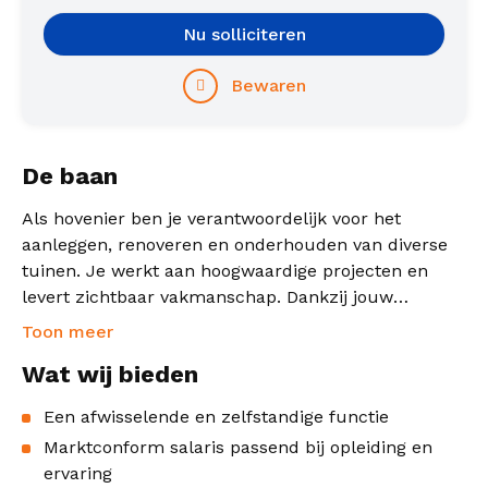
Nu solliciteren
Bewaren
De baan
Als hovenier ben je verantwoordelijk voor het
aanleggen, renoveren en onderhouden van diverse
tuinen. Je werkt aan hoogwaardige projecten en
levert zichtbaar vakmanschap. Dankzij jouw
opleiding en ervaring kun je zelfstandig
Toon meer
werkzaamheden uitvoeren en neem je
Wat wij bieden
verantwoordelijkheid voor kwaliteit en planning.
Een afwisselende en zelfstandige functie
Marktconform salaris passend bij opleiding en
ervaring