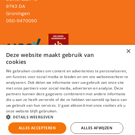
9743 DA
Groningen
050-5470050
×
Deze website maakt gebruik van
cookies
We gebruiken cookies om content en advertenties te personaliseren,
om functies voor social media te bieden en om ons websiteverkeer te
analyseren. Ook delen we informatie over uw gebruik van onze site
met onze partners voor social media, adverteren en analyse. Deze
partners kunnen deze gegevens combineren met andere informatie
die u aan ze heeft verstrekt of die ze hebben verzameld op basis van
Sitemap
uw gebruik van hun services. U gaat akkoord met onze cookies als u
onze website blijft gebruiken.
Privacy statement
DETAILS WEERGEVEN
Cookies
ALLES ACCEPTEREN
ALLES AFWIJZEN