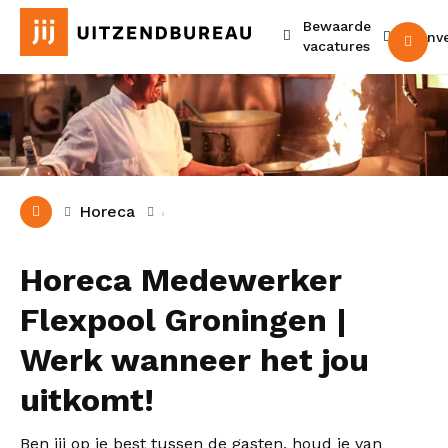
Bewaarde
Urenv
M
vacatures
Horeca
Horeca Medewerker
Flexpool Groningen |
Werk wanneer het jou
uitkomt!
Ben jij op je best tussen de gasten, houd je van