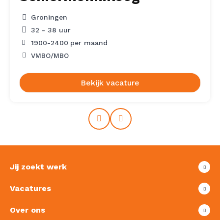
Groningen
32 - 38 uur
1900
-
2400
per maand
VMBO/MBO
Bekijk vacature
Prev
Next
Jij zoekt werk
Vacatures
Over ons