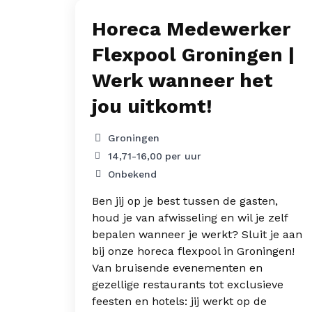
ndig
Horeca Medewerker
Flexpool Groningen |
e) –
Werk wanneer het
jou uitkomt!
Groningen
14,71
-
16,00
per uur
Onbekend
haal je
Ben jij op je best tussen de gasten,
houd je van afwisseling en wil je zelf
bepalen wanneer je werkt? Sluit je aan
ren
bij onze horeca flexpool in Groningen!
siaste
Van bruisende evenementen en
t hoe
gezellige restaurants tot exclusieve
ht
feesten en hotels: jij werkt op de