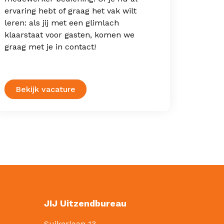
wij ee
ervaring hebt of graag het vak wilt
in de 
leren: als jij met een glimlach
gasten
klaarstaat voor gasten, komen we
bestel
graag met je in contact!
drinke
sfeer.
Bekijk vacature
Bek
JIJ Uitzendbureau
Suikerlaan 13