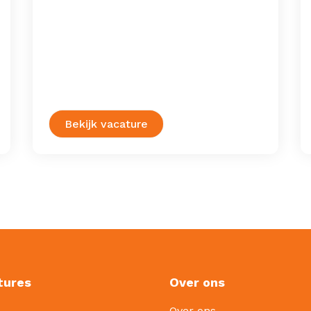
Bekijk vacature
tures
Over ons
Over ons