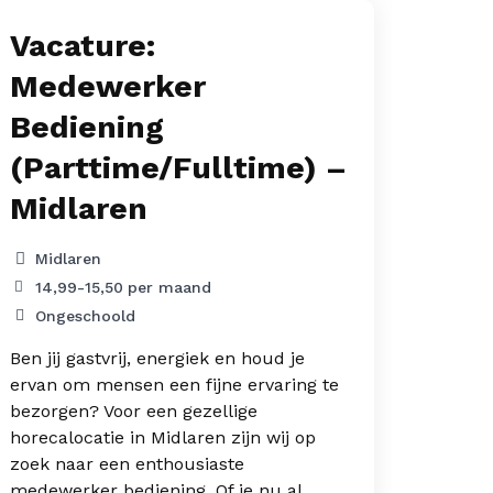
Vacature:
Bel
Medewerker
Bed
Bediening
op 
(Parttime/Fulltime) –
Wad
Midlaren
Gro
15 -
Midlaren
950
14,99
-
15,50
per maand
VMB
Ongeschoold
Ben jij
Ben jij gastvrij, energiek en houd je
graag 
ervan om mensen een fijne ervaring te
leuk o
bezorgen? Voor een gezellige
Tersch
horecalocatie in Midlaren zijn wij op
vacatu
zoek naar een enthousiaste
horeca
medewerker bediening. Of je nu al