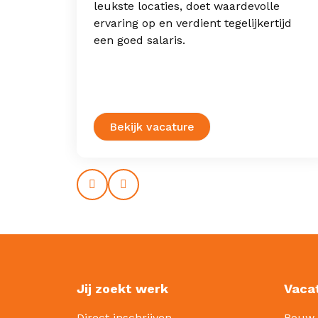
rkt
leukste locaties, doet waardevolle
l
ervaring op en verdient tegelijkertijd
een goed salaris.
Bekijk vacature
Prev
Next
Jij zoekt werk
Vaca
Direct inschrijven
Bouw