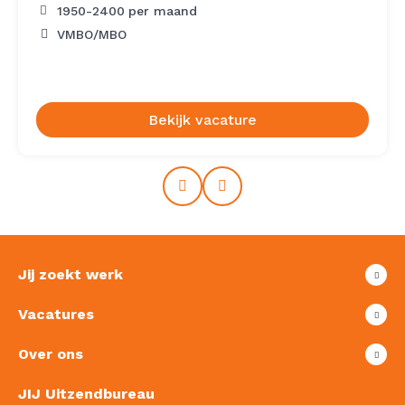
1950
-
2400
per maand
VMBO/MBO
Bekijk vacature
Prev
Next
Jij zoekt werk
Vacatures
Over ons
JIJ Uitzendbureau