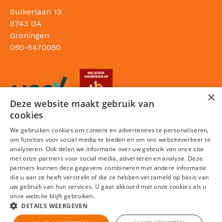
Suikerlaan 13
9743 DA
Groningen
050-5470050
×
Deze website maakt gebruik van
cookies
We gebruiken cookies om content en advertenties te personaliseren,
om functies voor social media te bieden en om ons websiteverkeer te
analyseren. Ook delen we informatie over uw gebruik van onze site
met onze partners voor social media, adverteren en analyse. Deze
partners kunnen deze gegevens combineren met andere informatie
die u aan ze heeft verstrekt of die ze hebben verzameld op basis van
Sitemap
uw gebruik van hun services. U gaat akkoord met onze cookies als u
onze website blijft gebruiken.
Privacy statement
DETAILS WEERGEVEN
Cookies