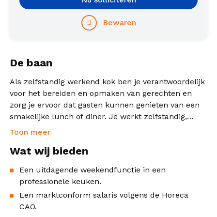
Bewaren
De baan
Als zelfstandig werkend kok ben je verantwoordelijk
voor het bereiden en opmaken van gerechten en
zorg je ervoor dat gasten kunnen genieten van een
smakelijke lunch of diner. Je werkt zelfstandig,
maar bent ook een echte teamspeler die goed
Toon meer
samenwerkt met collega's in de keuken en
Wat wij bieden
bediening.
Een uitdagende weekendfunctie in een
professionele keuken.
Een marktconform salaris volgens de Horeca
CAO.