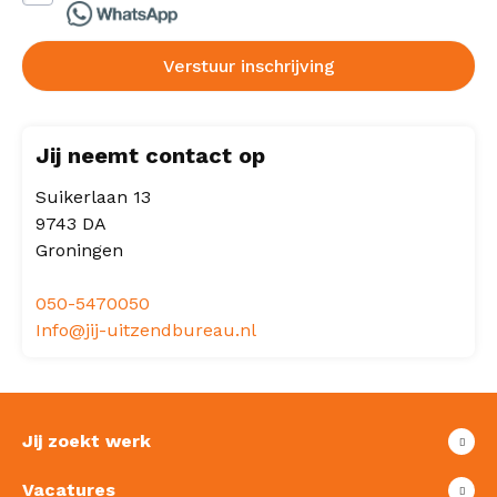
Verstuur inschrijving
Jij neemt contact op
Suikerlaan 13
9743 DA
Groningen
050-5470050
Info@jij-uitzendbureau.nl
Jij zoekt werk
Vacatures