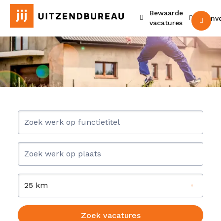
Bewaarde
Urenv
M
vacatures
25 km
Zoek vacatures