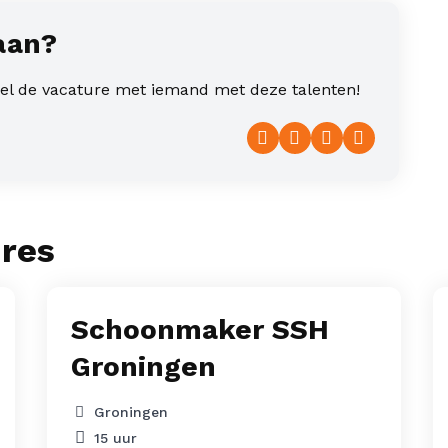
aan?
deel de vacature met iemand met deze talenten!
Facebook
Twitter
LinkedIn
WhatsAp
ures
Schoonmaker SSH
Groningen
Groningen
15 uur