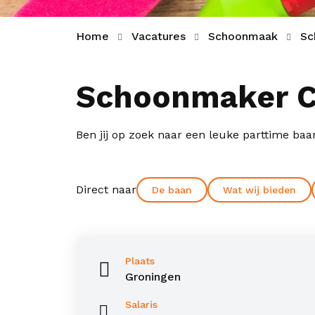
Home
Vacatures
Schoonmaak
Sc
Schoonmaker C
Ben jij op zoek naar een leuke parttime baa
Direct naar
De baan
Wat wij bieden
Plaats
Groningen
Salaris