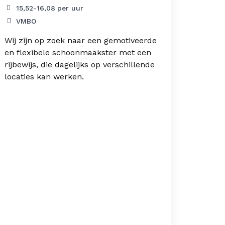
15,52
-
16,08
per uur
Em
VMBO
Gro
Wij zijn op zoek naar een gemotiveerde
MBO
en flexibele schoonmaakster met een
rijbewijs, die dagelijks op verschillende
Ben ji
locaties kan werken.
leiding
energi
mensen
opdrac
dienst
Uitzen
enthou
omgevi
ben ji
werkvlo
werkz
georga