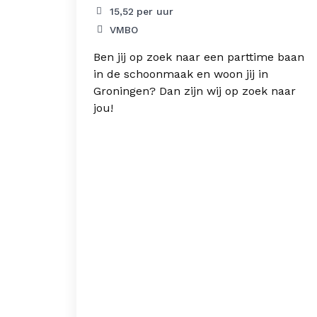
15,52
per uur
VMBO
Ben jij op zoek naar een parttime baan
in de schoonmaak en woon jij in
Groningen? Dan zijn wij op zoek naar
jou!
 jij
ij-
n
unctie
p de
ten