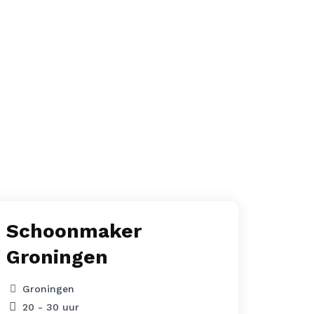
p
Schoonmaker
Coö
Groningen
Faci
Die
Groningen
gez
20 - 30 uur