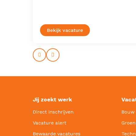
en de
 hoog
Bekijk vacature
Prev
Next
Jij zoekt werk
Vaca
Direct inschrijven
Bouw
Vacature alert
Groen
Bewaarde vacatures
Techn