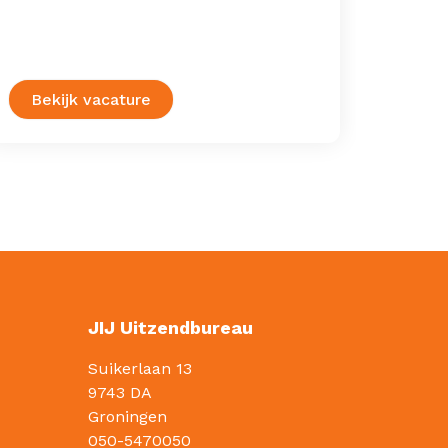
wat er
kwalit
blijft.
Bekijk vacature
Bek
JIJ Uitzendbureau
Suikerlaan 13
9743 DA
Groningen
050-5470050