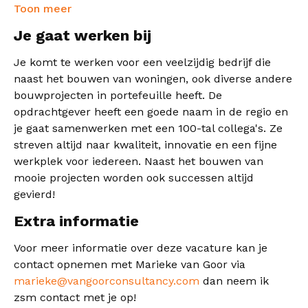
proactieve houding kenmerken jou. Dankzij jouw
Toon meer
zelfstandigheid ben je een waardevolle aanvulling
Je gaat werken bij
op ons team. Daarnaast is het fijn als je:
Je komt te werken voor een veelzijdig bedrijf die
naast het bouwen van woningen, ook diverse andere
bouwprojecten in portefeuille heeft. De
opdrachtgever heeft een goede naam in de regio en
je gaat samenwerken met een 100-tal collega's. Ze
streven altijd naar kwaliteit, innovatie en een fijne
werkplek voor iedereen. Naast het bouwen van
mooie projecten worden ook successen altijd
gevierd!
Extra informatie
Voor meer informatie over deze vacature kan je
contact opnemen met Marieke van Goor via
marieke@vangoorconsultancy.com
dan neem ik
zsm contact met je op!