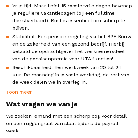
HR-team. Door jouw nauwkeurigheid zorg je dat
Vrije tijd: Maar liefst 15 roostervrije dagen bovenop
iedereen bij onze opdrachtgever krijgt waar hij recht
je reguliere vakantiedagen (bij een fulltime
op heeft, conform de CAO Bouw & Infra en CAO
dienstverband). Rust is essentieel om scherp te
Technisch Installatiebedrijf.
blijven.
Stabiliteit: Een pensioenregeling via het BPF Bouw
Je bent het aanspreekpunt voor complexe vragen
en de zekerheid van een gezond bedrijf. Hierbij
over pensioenen (BPF Bouw/PMT), loonbeslagen en
betaald de opdrachtgever het werknemersdeel
wetgeving. Samen met je directe collega op de
van de pensioenpremie voor UTA functies!
salarisadministratie vorm je een duo dat zorgt dat
onze opdrachtgever een betrouwbare werkgever
Beschikbaarheid: Een werkweek van 20 tot 24
blijft.
uur. De maandag is je vaste werkdag, de rest van
de week delen we in overleg in.
Toon meer
Wat vragen we van je
We zoeken iemand met een scherp oog voor detail
en een ruggengraat van staal tijdens de payroll-
week.