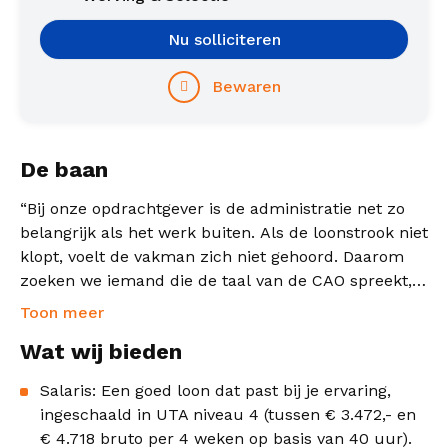
Nu solliciteren
Bewaren
De baan
“Bij onze opdrachtgever is de administratie net zo
belangrijk als het werk buiten. Als de loonstrook niet
klopt, voelt de vakman zich niet gehoord. Daarom
zoeken we iemand die de taal van de CAO spreekt,
maar ook begrijpt voor wie je het doet.”
Toon meer
Wat wij bieden
Jij bent verantwoordelijk voor de volledige en tijdige
salarisverwerking van zowel onze UTA-
Salaris: Een goed loon dat past bij je ervaring,
medewerkers als de vakmensen op de bouwplaats.
ingeschaald in UTA niveau 4 (tussen € 3.472,- en
Je bent onderdeel van en werkt veel samen met ons
€ 4.718 bruto per 4 weken op basis van 40 uur).